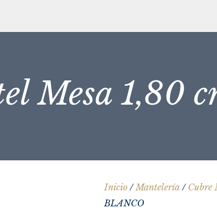
tel Mesa 1,80
Inicio
/
Mantelería
/
Cubre 
BLANCO